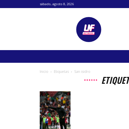
sábado, agosto 8, 2026
Lanetafutbolera
Inicio
Etiquetas
San isidro
ETIQUET