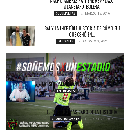
NACHO AMBRIZ YA TIENE REMPLAZO
#LANETAFUTBOLERA
MARZO 15, 2016
COLUMNETAS
IBAI Y LA INCREÍBLE HISTORIA DE CÓMO FUE
QUE CENÓ EN...
AGOSTO 9, 2021
DEPORTES
SE ANUNCIA LA CONSTRUCCIÓN DEL NUEVO
«SAN BENITO»
ABRIL 22, 2017
COLUMNETAS
MOISÉS CAMACHO: EL CANDADO ENFRANJADO
JUNIO 16, 2023
ENTREVISTAS
EL PORTERO MÁS CARO DE LA HISTORIA
AGOSTO 9, 2018
#PORSINOLOVISTE