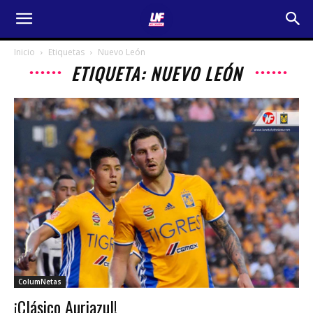
Inicio
Etiquetas
Nuevo León
ETIQUETA: NUEVO LEÓN
ColumNetas
¡Clásico Auriazul!