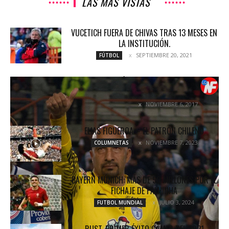
LAS MÁS VISTAS
VUCETICH FUERA DE CHIVAS TRAS 13 MESES EN
LA INSTITUCIÓN.
SEPTIEMBRE 20, 2021
FÚTBOL
AMARGO ADIÓS: PACHUCA SE QUEDA SIN
LIGUILLA
NOVIEMBRE 6, 2017
COLUMNETAS
ELIAS FIGUEROA – EL PATRÓN CHILENO
NOVIEMBRE 7, 2023
COLUMNETAS
BAYERN MÚNICH: MÁS DE 50 MILLONES POR EL
FICHAJE DE PALHINHA
JULIO 3, 2024
FUTBOL MUNDIAL
RUST, PRIMER ÉXITO GAMER DEL 2021