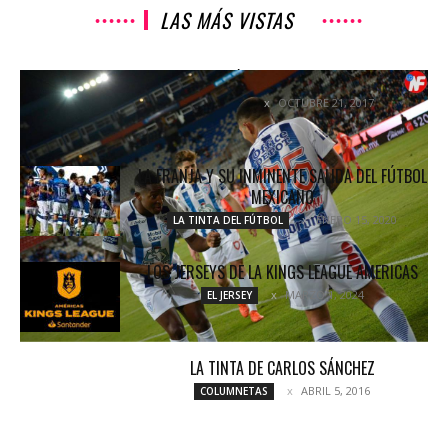
LAS MÁS VISTAS
SE APARECIÓ EL DIABLO EN EL HIDALGO
OCTUBRE 21, 2017
NOTICIAS
LA FRANJA Y SU INMINENTE SALIDA DEL FÚTBOL
MEXICANO
ENERO 15, 2020
LA TINTA DEL FÚTBOL
LOS JERSEYS DE LA KINGS LEAGUE AMERICAS
MARZO 1, 2024
EL JERSEY
LA TINTA DE CARLOS SÁNCHEZ
ABRIL 5, 2016
COLUMNETAS