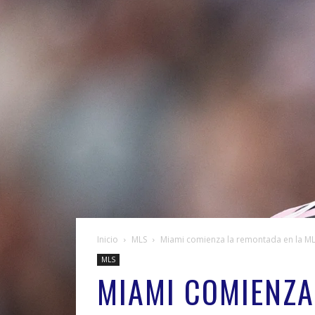
Inicio
MLS
Miami comienza la remontada en la M
MLS
MIAMI COMIENZA