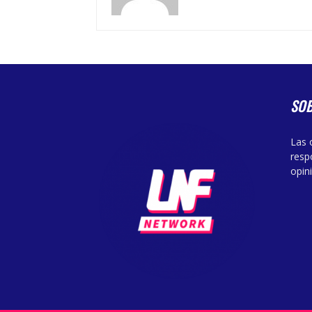
SO
Las 
resp
opin