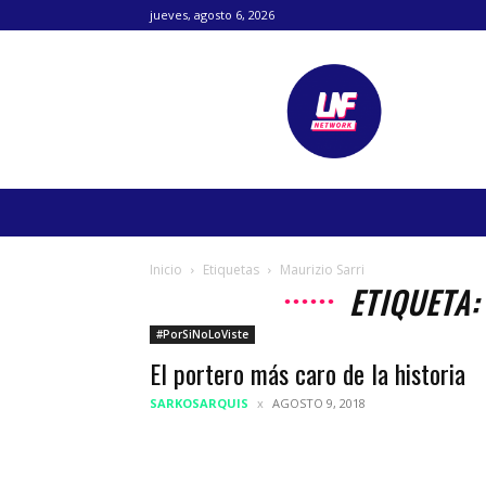
jueves, agosto 6, 2026
Lanetafutbolera
Inicio
Etiquetas
Maurizio Sarri
ETIQUETA:
#PorSiNoLoViste
El portero más caro de la historia
SARKOSARQUIS
AGOSTO 9, 2018