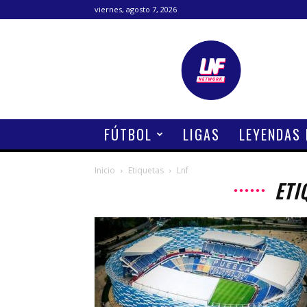
viernes, agosto 7, 2026
Lanetafutbolera
FÚTBOL
LIGAS
LEYENDAS
Inicio
Etiquetas
Lnf
ETI