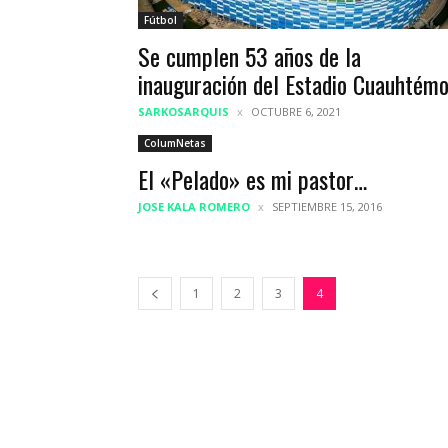
Fútbol
Se cumplen 53 años de la
inauguración del Estadio Cuauhtém
SARKOSARQUIS
OCTUBRE 6, 2021
ColumNetas
El «Pelado» es mi pastor…
JOSE KALA ROMERO
SEPTIEMBRE 15, 2016
1
2
3
4