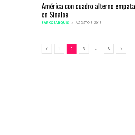
América con cuadro alterno empata
en Sinaloa
SARKOSARQUIS
AGOSTO 8, 2018
...
1
2
3
8