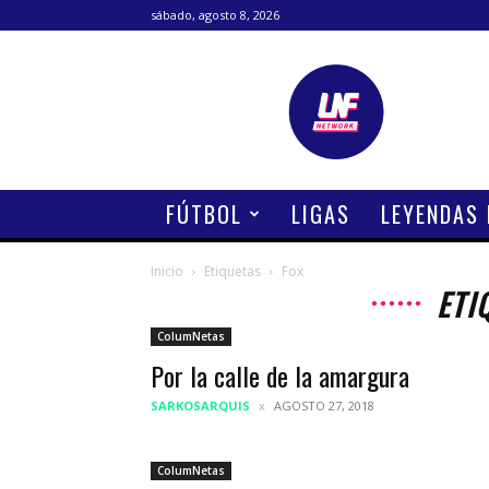
sábado, agosto 8, 2026
Lanetafutbolera
FÚTBOL
LIGAS
LEYENDAS
Inicio
Etiquetas
Fox
ETI
ColumNetas
Por la calle de la amargura
SARKOSARQUIS
AGOSTO 27, 2018
ColumNetas