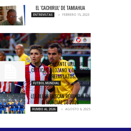
EL ‘CACHIRUL’ DE TAMIAHUA
FEBRERO 15, 2023
ENTREVISTAS
¡CON LA MIRA PUESTA EN EL
CLÁSICO!
FEBRERO 16, 2017
COLUMNETAS
MÉXICO CAE ANTE URUGUAY:
CRÍTICAS A LOZANO Y OPCIONES
DE REEMPLAZOS
JUNIO 6, 2024
FUTBOL MUNDIAL
LES BLUES BUSCAN REVANCHA EN
EL MUNDIAL DE 2026
AGOSTO 6, 2025
RUMBO AL 2026