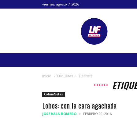
viernes, agosto 7, 2026
Lanetafutbolera
Inicio
Etiquetas
Derrota
ETIQU
ColumNetas
Lobos: con la cara agachada
JOSE KALA ROMERO
FEBRERO 20, 2016