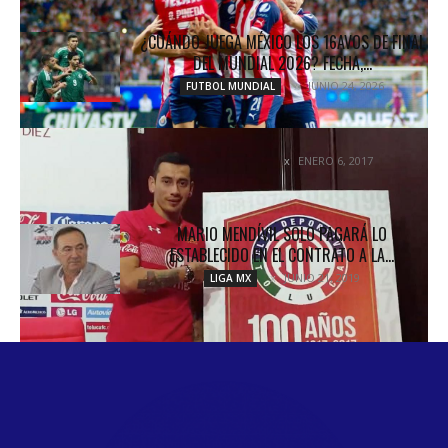
¿CUÁNDO JUEGA MÉXICO LOS 16AVOS DE FINAL
DEL MUNDIAL 2026? FECHA,...
JUNIO 24, 2026
FUTBOL MUNDIAL
SAMBU DIABLO SAMBUEZA
ENERO 6, 2017
COLUMNETAS
MARIO MENDÍVIL SOLO PAGARÁ LO
ESTABLECIDO EN EL CONTRATO A LA...
JUNIO 21, 2019
LIGA MX