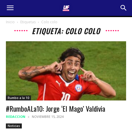
Inicio
Etiquetas
Colo colo
ETIQUETA: COLO COLO
Rumbo a la 10
#RumboALa10: Jorge ‘El Mago’ Valdivia
REDACCION
NOVIEMBRE 15, 2024
Noticias