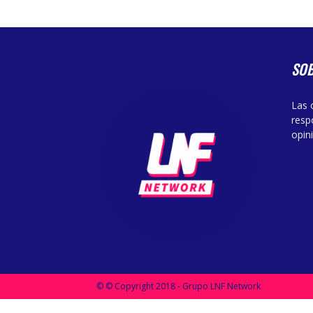
SO
Las 
resp
opin
© © Copyright 2018 - Grupo LNF Network