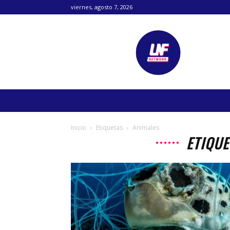
viernes, agosto 7, 2026
Lanetafutbolera
Inicio
Etiquetas
Animales
ETIQUE