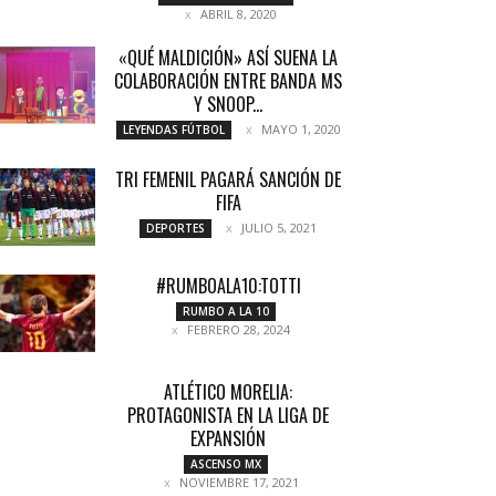
ABRIL 8, 2020
«QUÉ MALDICIÓN» ASÍ SUENA LA
COLABORACIÓN ENTRE BANDA MS
Y SNOOP...
MAYO 1, 2020
LEYENDAS FÚTBOL
TRI FEMENIL PAGARÁ SANCIÓN DE
FIFA
JULIO 5, 2021
DEPORTES
#RUMBOALA10:TOTTI
RUMBO A LA 10
FEBRERO 28, 2024
ATLÉTICO MORELIA:
PROTAGONISTA EN LA LIGA DE
EXPANSIÓN
ASCENSO MX
NOVIEMBRE 17, 2021