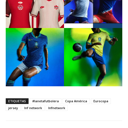
ETIQUETAS
#lanetafutbolera
Copa América
Eurocopa
jersey
lnf network
lnfnetwork