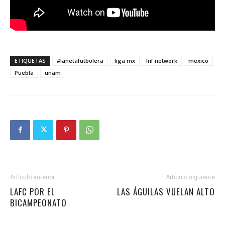
ETIQUETAS
#lanetafutbolera
liga mx
lnf network
mexico
Puebla
unam
Artículo anterior
Artículo siguiente
LAFC POR EL
LAS ÁGUILAS VUELAN ALTO
BICAMPEONATO