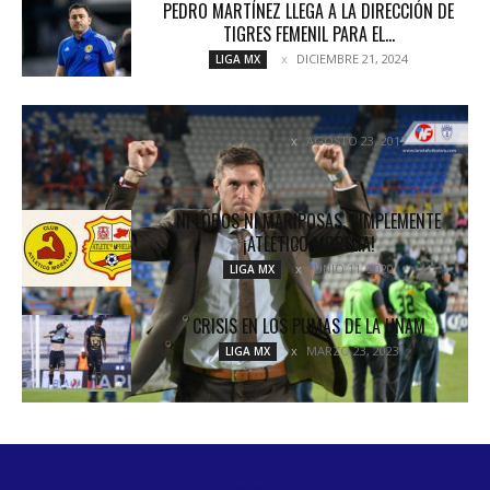
PEDRO MARTÍNEZ LLEGA A LA DIRECCIÓN DE
TIGRES FEMENIL PARA EL...
DICIEMBRE 21, 2024
LIGA MX
GOLEADA DE LOS TUZOS A LOS TIBURONES
AGOSTO 23, 2017
NOTICIAS
NI LOROS NI MARIPOSAS, SIMPLEMENTE
¡ATLÉTICO MORELIA!
JUNIO 11, 2020
LIGA MX
CRISIS EN LOS PUMAS DE LA UNAM
MARZO 23, 2023
LIGA MX