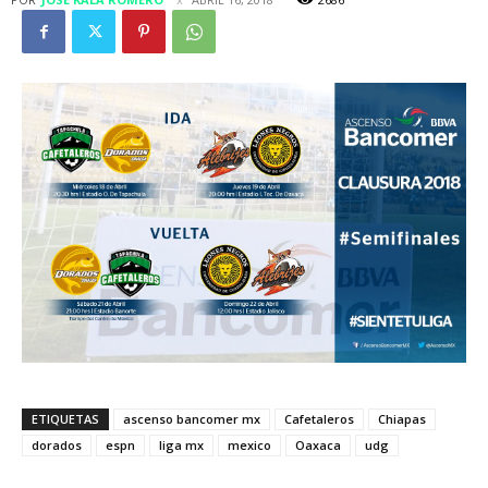
ETIQUETAS
ascenso bancomer mx
Cafetaleros
Chiapas
dorados
espn
liga mx
mexico
Oaxaca
udg