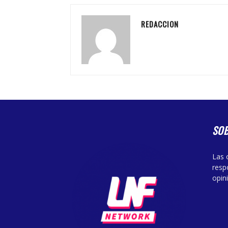
REDACCION
SO
Las 
resp
opin