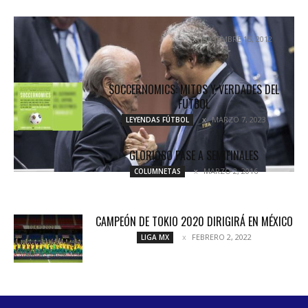
FELIZ NAVIDAD FIFA
DICIEMBRE 15, 2012
UNCATEGORIZED
SOCCERNOMICS: MITOS Y VERDADES DEL
FUTBOL
MARZO 7, 2023
LEYENDAS FÚTBOL
GLORIOSO PASE A SEMIFINALES
MARZO 2, 2016
COLUMNETAS
CAMPEÓN DE TOKIO 2020 DIRIGIRÁ EN MÉXICO
FEBRERO 2, 2022
LIGA MX