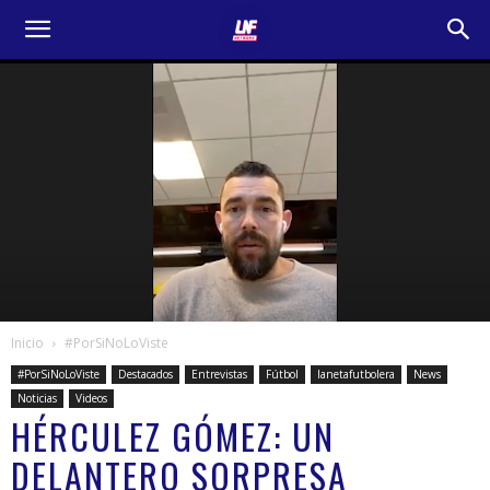
Inicio
#PorSiNoLoViste
#PorSiNoLoViste
Destacados
Entrevistas
Fútbol
lanetafutbolera
News
Noticias
Videos
HÉRCULEZ GÓMEZ: UN
DELANTERO SORPRESA