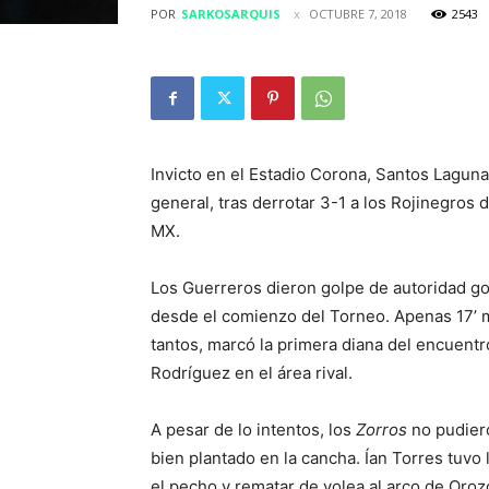
POR
SARKOSARQUIS
OCTUBRE 7, 2018
2543
Invicto en el Estadio Corona, Santos Laguna
general, tras derrotar 3-1 a los Rojinegros d
MX.
Los Guerreros dieron golpe de autoridad go
desde el comienzo del Torneo. Apenas 17’ mi
tantos, marcó la primera diana del encuent
Rodríguez en el área rival.
A pesar de lo intentos, los
Zorros
no pudiero
bien plantado en la cancha. Ían Torres tuvo 
el pecho y rematar de volea al arco de Oroz