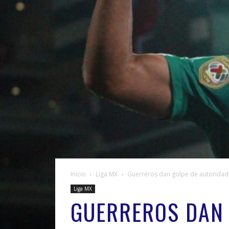
Inicio
Liga MX
Guerreros dan golpe de autoridad
Liga MX
GUERREROS DAN 