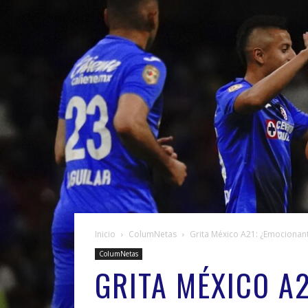
Inicio
ColumNetas
Grita México A21: ¿Emocionan
ColumNetas
GRITA MÉXICO A