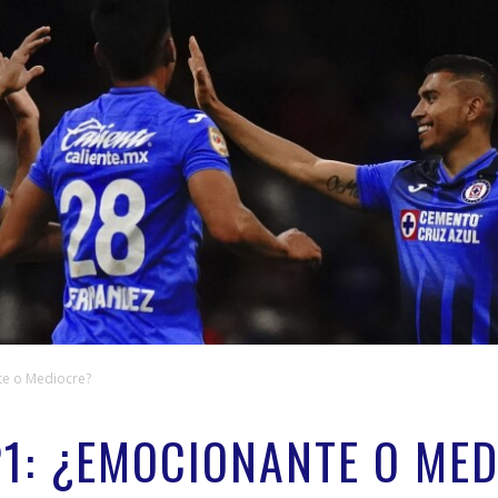
te o Mediocre?
21: ¿EMOCIONANTE O ME