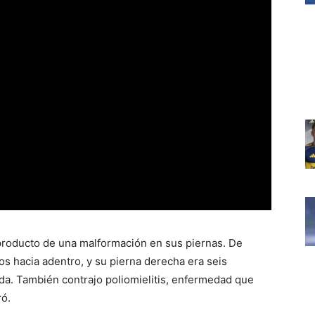
producto de una malformación en sus piernas. De
s hacia adentro, y su pierna derecha era seis
rda. También contrajo poliomielitis, enfermedad que
ró.