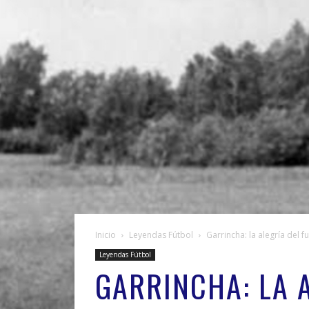
Inicio
Leyendas Fútbol
Garrincha: la alegría del f
Leyendas Fútbol
GARRINCHA: LA 