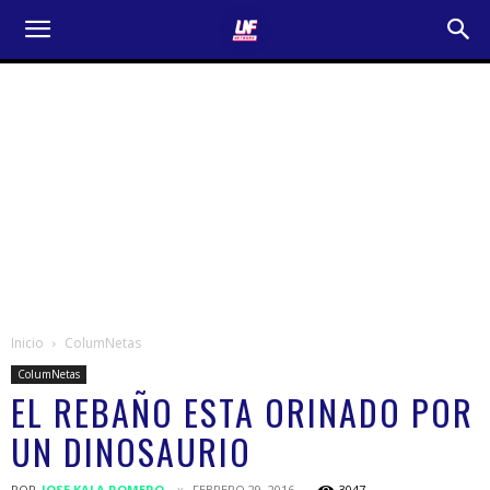
Inicio
ColumNetas
ColumNetas
EL REBAÑO ESTA ORINADO POR
UN DINOSAURIO
POR
JOSE KALA ROMERO
FEBRERO 29, 2016
3047