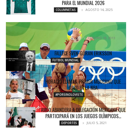
PARA EL MUNDIAL 2026
AGOSTO 14, 2025
COLUMNETAS
LOREM IPSUM DOLOR SIT AMET CONSE CTETUR
ADIPISICING
FEBRERO 18, 2013
UNCATEGORIZED
FALLECE SVEN-GÖRAN ERIKSSON
AGOSTO 26, 2024
FUTBOL MUNDIAL
HORACIO LLAMAS, PRIMER MEXICANO QUE
JUGÓ EN LA NBA
ABRIL 5, 2020
#PORSINOLOVISTE
AMLO ABANDERA A DELEGACIÓN MEXICANA QUE
PARTICIPARÁ EN LOS JUEGOS OLÍMPICOS...
JULIO 5, 2021
DEPORTES