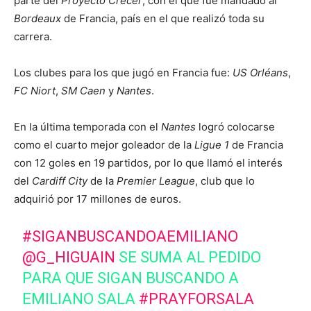
parte del
Proyecto Crecer
, con el que fue mandado al
Bordeaux
de Francia, país en el que realizó toda su
carrera.
Los clubes para los que jugó en Francia fue:
US Orléans
,
FC Niort
,
SM Caen
y
Nantes
.
En la última temporada con el
Nantes
logró colocarse
como el cuarto mejor goleador de la
Ligue 1
de Francia
con 12 goles en 19 partidos, por lo que llamó el interés
del
Cardiff City
de la
Premier League
, club que lo
adquirió por 17 millones de euros.
#SIGANBUSCANDOAEMILIANO
@G_HIGUAIN
SE SUMA AL PEDIDO
PARA QUE SIGAN BUSCANDO A
EMILIANO SALA
#PRAYFORSALA