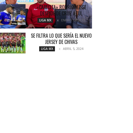
«CABECITA» RODRÍGUEZ SE
DESPIDE DE CRUZ AZUL
ENERO 12, 2022
LIGA MX
SE FILTRA LO QUE SERÍA EL NUEVO
JERSEY DE CHIVAS
ABRIL 5, 2024
LIGA MX