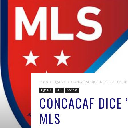
Inicio
Liga MX
CONCACAF DICE “NO” A LA FUSIÓN 
Liga MX
MLS
Noticias
CONCACAF DICE “
MLS