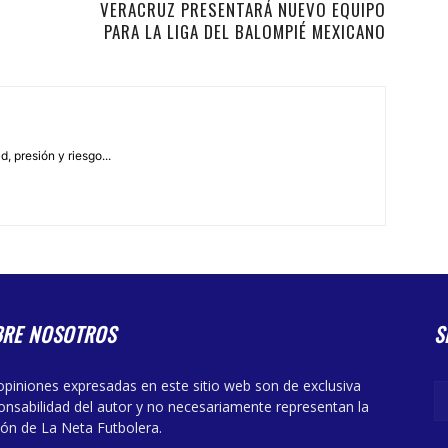
VERACRUZ PRESENTARÁ NUEVO EQUIPO
PARA LA LIGA DEL BALOMPIÉ MEXICANO
, presión y riesgo...
BRE NOSOTROS
S
opiniones expresadas en este sitio web son de exclusiva
onsabilidad del autor y no necesariamente representan la
ión de La Neta Futbolera.