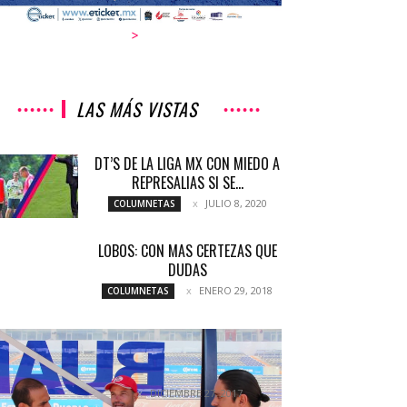
>
LAS MÁS VISTAS
DT’S DE LA LIGA MX CON MIEDO A
REPRESALIAS SI SE...
JULIO 8, 2020
COLUMNETAS
LOBOS: CON MAS CERTEZAS QUE
DUDAS
ENERO 29, 2018
COLUMNETAS
EN RITMO LOBOS BUAP PARA EL
CLAUSURA 2018
COLUMNETAS
DICIEMBRE 27, 2017