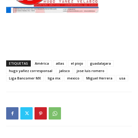
ETIQUETAS
América
atlas
el piojo
guadalajara
hugo yañez corresponsal
jalisco
jose luis romero
Liga Bancomer MX
liga mx
mexico
Miguel Herrera
usa