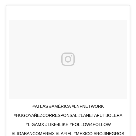
#ATLAS #AMÉRICA #LNFNETWORK
#HUGOYAÑEZCORRESPONSAL #LANETAFUTBOLERA
#LIGAMX #LIKE4LIKE #FOLLOW4FOLLOW
#LIGABANCOMERMX #LAFIEL #MEXICO #ROJINEGROS