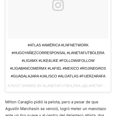
#ATLAS #AMÉRICA #LNFNETWORK
#HUGOYAÑEZCORRESPONSAL #LANETAFUTBOLERA
#LIGAMX #LIKE4LIKE #FOLLOW4FOLLOW
#LIGABANCOMERMX #LAFIEL #MEXICO #ROJINEGROS
#GUADALAJARA #JALISCO #ALOATLAS #FUERZARAFA
A POST SHARED BY
#LANETAFUTBOLERA
(@LANETAFUTBOLERA) ON
Milton Caraglio pidió la pelota, pero a pesar de que
Agustín Marchesín se venció, logró meter un manotazo
ante un tiro suave y al centro del delantero atlista, dos