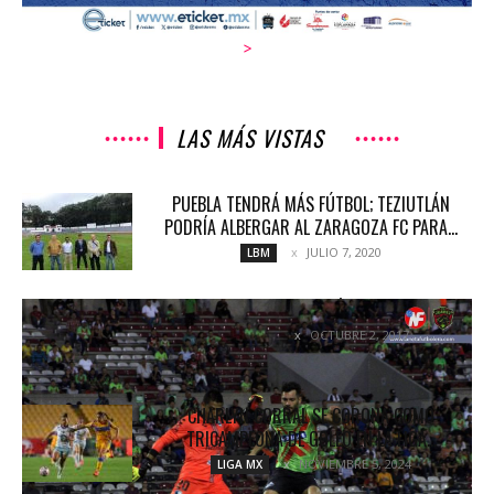
>
LAS MÁS VISTAS
PUEBLA TENDRÁ MÁS FÚTBOL; TEZIUTLÁN
PODRÍA ALBERGAR AL ZARAGOZA FC PARA...
JULIO 7, 2020
LBM
GALOPE DE LÍDER
OCTUBRE 2, 2017
NOTICIAS
CHARLYN CORRAL SE CORONA COMO
TRICAMPEONA DE GOLEO EN LA LIGA...
NOVIEMBRE 5, 2024
LIGA MX