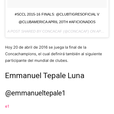
‪#‎SCCL‬ 2015-16 FINALS: @CLUBTIGRESOFICIAL V
@CLUBAMERICA APRIL 20TH ‪#‎AFICIONADOS‬
A POST SHARED BY
CONCACAF
(@CONCACAF) ON
APR 5, 2016 AT 11:03PM PDT
Hoy 20 de abril de 2016 se juega la final de la
Concachampions, el cual definirá también al siguiente
participante del mundial de clubes.
Emmanuel Tepale Luna
@
emmanueltepale1
e1