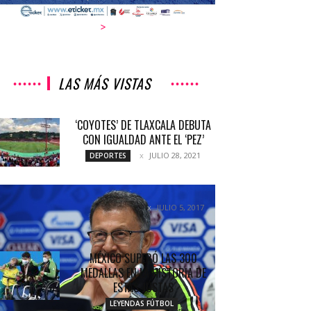
>
LAS MÁS VISTAS
‘COYOTES’ DE TLAXCALA DEBUTA
CON IGUALDAD ANTE EL ‘PEZ’
JULIO 28, 2021
DEPORTES
¿SE VA O SE QUEDA?
JULIO 5, 2017
COLUMNETAS
MÉXICO SUPERÓ LAS 300
MEDALLAS EN LA HISTORIA DE
ESTAS JUSTAS
LEYENDAS FÚTBOL