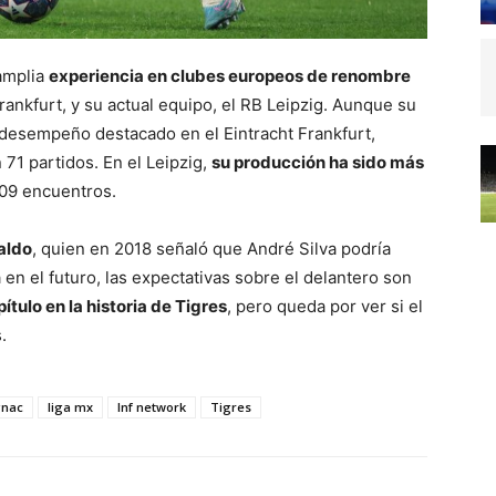
amplia
experiencia en clubes europeos de renombre
Frankfurt, y su actual equipo, el RB Leipzig. Aunque su
n desempeño destacado en el Eintracht Frankfurt,
71 partidos. En el Leipzig,
su producción ha sido más
109 encuentros.
aldo
, quien en 2018 señaló que André Silva podría
 en el futuro, las expectativas sobre el delantero son
tulo en la historia de Tigres
, pero queda por ver si el
.
gnac
liga mx
lnf network
Tigres