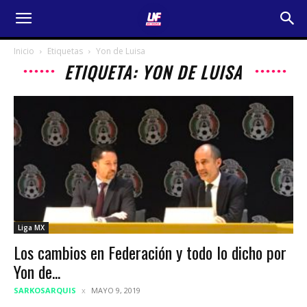
Inicio
Etiquetas
Yon de Luisa
ETIQUETA: YON DE LUISA
Liga MX
Los cambios en Federación y todo lo dicho por
Yon de...
SARKOSARQUIS
MAYO 9, 2019