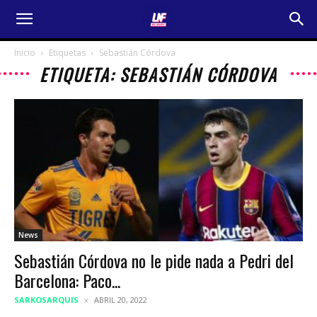
Inicio
Etiquetas
Sebastián Córdova
ETIQUETA: SEBASTIÁN CÓRDOVA
News
Sebastián Córdova no le pide nada a Pedri del
Barcelona: Paco...
SARKOSARQUIS
ABRIL 20, 2022