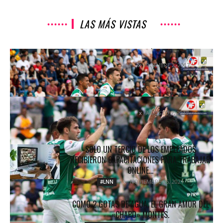
LAS MÁS VISTAS
EN CU SOLO EXISTIÓ UN EQUIPO
OCTUBRE 2, 2017
COLUMNETAS
SILBIDOS POR APLAUSOS
AGOSTO 7, 2017
COLUMNETAS
SOLO UN TERCIO DE LOS EMPLEADOS
RECIBIERON CAPACITACIONES PARA TRABAJAR
ONLINE...
NOVIEMBRE 26, 2021
#LNN
COMO 2 GOTAS DE AGUA, EL GRAN AMOR DEL
«CHAPO» MONTES.