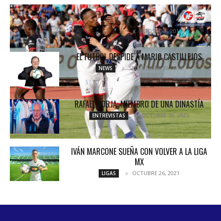
PRIMERA VICTORIA EN CASA PARA LOS DE LA
JAURÍA
AGOSTO 6, 2017
NOTICIAS
EL FÚTBOL DESPIDE A MARIO CASTILLEJOS
SEPTIEMBRE 18, 2019
NEWS
RAFAEL BORJA: MIEMBRO DE UNA DINASTÍA
OCTUBRE 18, 2023
ENTREVISTAS
IVÁN MARCONE SUEÑA CON VOLVER A LA LIGA
MX
OCTUBRE 26, 2021
LIGAS