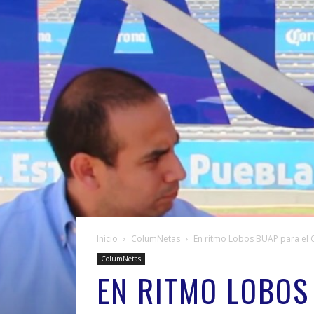
Inicio
ColumNetas
En ritmo Lobos BUAP para el 
ColumNetas
EN RITMO LOBOS