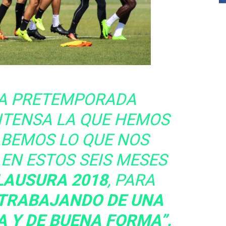
NA PRETEMPORADA
NTENSA LA QUE HEMOS
ABEMOS LO QUE NOS
EN ESTOS SEIS MESES
LAUSURA 2018
, PARA
TRABAJANDO DE UNA
 Y DE BUENA FORMA”.