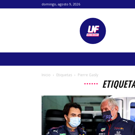
domingo, agosto 9, 2026
Lanetafutbolera
Inicio
Etiquetas
Pierre Gasly
ETIQUETA