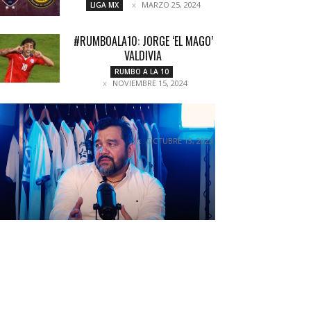
MARZO 25, 2024
LIGA MX
#RUMBOALA10: JORGE ‘EL MAGO’
VALDIVIA
RUMBO A LA 10
NOVIEMBRE 15, 2024
BRUNO MENDOZA: UN JUGADOR
DE CASA
OCTUBRE 13, 2023
ENTREVISTAS