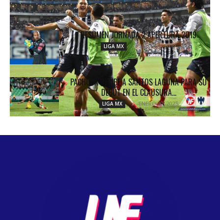
RESUMEN JORNADA 2 APERTURA 2019
JULIO 30, 2019
LIGA MX
PACHUCA RECIBE A SANTOS LAGUNA PARA SU
DEBUT EN EL CLAUSURA...
ENERO 20, 2025
LIGA MX