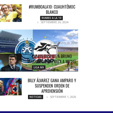
#RUMBOALA10: CUAUHTÉMOC
BLANCO
RUMBO A LA 10
SEPTIEMBRE 26, 2024
PUEBLA Y LOBOS LOS PEORES DE
LA LIGA
AGOSTO 19, 2017
COLUMNETAS
PUMAS DESPIDE A BRUNO
MARIONI Y CONTRATA A MICHEL
MAYO 16, 2019
LIGA MX
BILLY ÁLVAREZ GANA AMPARO Y
SUSPENDEN ORDEN DE
APREHENSIÓN
SEPTIEMBRE 1, 2020
NOTICIAS