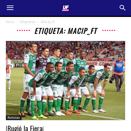
Inicio
Etiquetas
Macip_ft
ETIQUETA: MACIP_FT
Noticias
!Rugió la Fiera¡