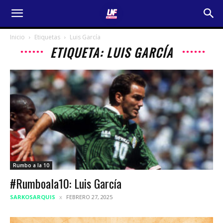
Inicio
Etiquetas
Luis García
ETIQUETA: LUIS GARCÍA
Rumbo a la 10
#Rumboala10: Luis García
SARKOSARQUIS
FEBRERO 27, 2025