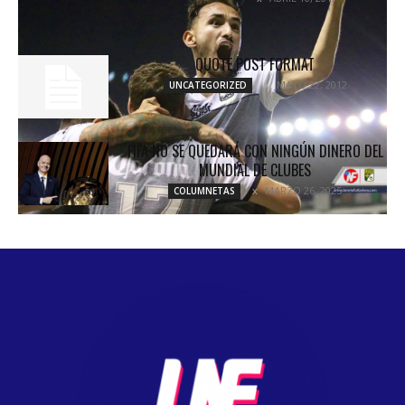
QUOTE POST FORMAT
MAYO 22, 2012
UNCATEGORIZED
FIFA NO SE QUEDARÁ CON NINGÚN DINERO DEL
MUNDIAL DE CLUBES
MARZO 26, 2025
COLUMNETAS