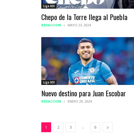
Liga MX
Chepo de la Torre llega al Puebla
REDACCION
MAYO 23, 2024
Liga MX
Nuevo destino para Juan Escobar
REDACCION
ENERO 29, 2024
...
1
2
3
6