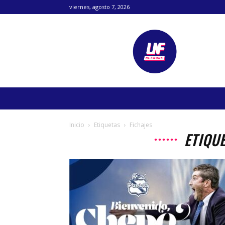
viernes, agosto 7, 2026
Lanetafutbolera
Inicio
Etiquetas
Fichajes
ETIQUE