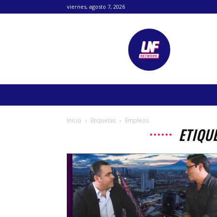
viernes, agosto 7, 2026
Lanetafutbolera
Inicio
Etiquetas
Empleos
ETIQU