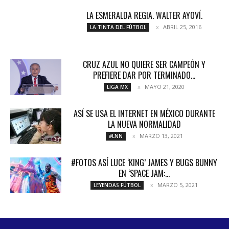
LA ESMERALDA REGIA. WALTER AYOVÍ.
ABRIL 25, 2016
LA TINTA DEL FÚTBOL
CRUZ AZUL NO QUIERE SER CAMPEÓN Y
PREFIERE DAR POR TERMINADO...
MAYO 21, 2020
LIGA MX
ASÍ SE USA EL INTERNET EN MÉXICO DURANTE
LA NUEVA NORMALIDAD
MARZO 13, 2021
#LNN
#FOTOS ASÍ LUCE ‘KING’ JAMES Y BUGS BUNNY
EN ‘SPACE JAM:...
MARZO 5, 2021
LEYENDAS FÚTBOL