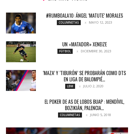
#RUMBOALA10: ÁNGEL ‘MATUTE’ MORALES
MAYO 12, 2023
COLUMNETAS
UN «MATADOR» XENEIZE
DICIEMBRE 30, 2023
FÚTBOL
‘MAZA’ Y ‘TIBURÓN’ SE PROBARÁN COMO DTS
EN LIGA DE BALOMPIÉ...
JULIO 2, 2020
LBM
EL POKER DE AS DE LOBOS BUAP : MENDÍVIL,
BOZIKIÁN, PALENCIA...
JUNIO 5, 2018
COLUMNETAS
«CONE» BRIZUELA: CADA VEZ ME SIENTO MEJOR