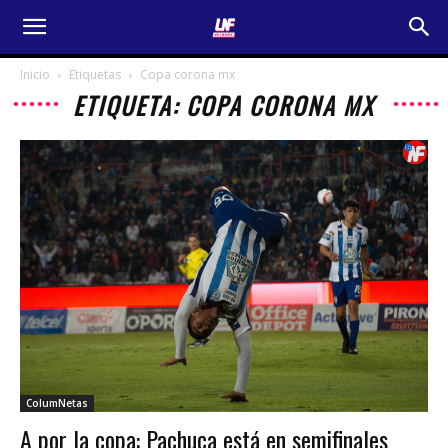
Inicio
Etiquetas
Copa corona mx
ETIQUETA: COPA CORONA MX
ColumNetas
A por la copa: Pachuca está en semifinales