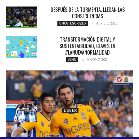
DESPUÉS DE LA TORMENTA, LLEGAN LAS
CONSECUENCIAS
ABRIL 6, 2023
UNCATEGORIZED
TRANSFORMACIÓN DIGITAL Y
SUSTENTABILIDAD, CLAVES EN
#LANUEVANORMALIDAD
MAYO 7, 2021
#LNN
¡CLÁSICO AURIAZUL!
MAYO 11, 2017
COLUMNETAS
LOBOS BUAP FEMENIL VENCE A XOLOS
MARZO 19, 2019
LIGA MX