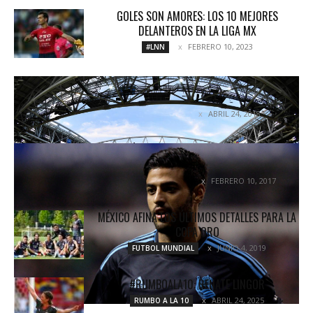
GOLES SON AMORES: LOS 10 MEJORES
DELANTEROS EN LA LIGA MX
FEBRERO 10, 2023
#LNN
ESTADIO DEL SPARTAK: TODO LO QUE DEBES
SABER
ABRIL 24, 2018
DESTACADOS
ACÁ EL GOL DE CARLOS VELA ANTE EL
ESPANYOL…
FEBRERO 10, 2017
#PORSINOLOVISTE
MÉXICO AFINA LOS ÚLTIMOS DETALLES PARA LA
COPA ORO
JUNIO 4, 2019
FUTBOL MUNDIAL
#RUMBOALA10: RENATE LINGOR
ABRIL 24, 2025
RUMBO A LA 10