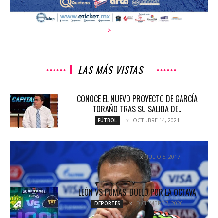
>
LAS MÁS VISTAS
CONOCE EL NUEVO PROYECTO DE GARCÍA
TORAÑO TRAS SU SALIDA DE...
OCTUBRE 14, 2021
FÚTBOL
¿SE VA O SE QUEDA?
JULIO 5, 2017
COLUMNETAS
LEÓN VS PUMAS: DUELO POR LA OCTAVA
DICIEMBRE 7, 2020
DEPORTES