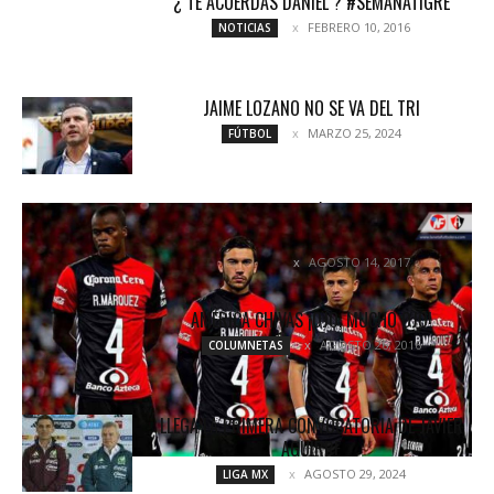
¿ TE ACUERDAS DANIEL ? #SEMANATIGRE
FEBRERO 10, 2016
NOTICIAS
JAIME LOZANO NO SE VA DEL TRI
MARZO 25, 2024
FÚTBOL
ATLAS CAE EN CASA DE ÚLTIMO MINUTO ANTE
AMÉRICA
AGOSTO 14, 2017
NOTICIAS
AMÉRICA CHIVAS ¡OJO, MUCHO OJO!
AGOSTO 26, 2016
COLUMNETAS
LLEGA LA PRIMERA CONVOCATORIA DE JAVIER
AGUIRRE
AGOSTO 29, 2024
LIGA MX