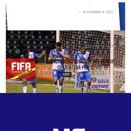
DAMARCUS BEASLEY: EL ÁGUILA CAMOTERA
NOVIEMBRE 8, 2023
ENTREVISTAS
DE LOS 13 REFUERZOS DEL CLUB PUEBLA SOLO 4
FUNCIONARON !!
DICIEMBRE 21, 2017
COLUMNETAS
PROPONEN TORNEO DE FIFA 20 POR
CUARENTENA POR COVID-19
MARZO 16, 2020
GEEK