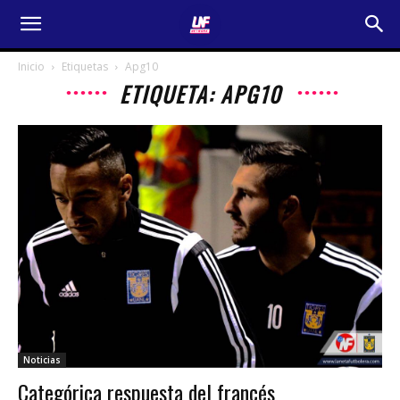
Inicio
Etiquetas
Apg10
ETIQUETA: APG10
Noticias
Categórica respuesta del francés