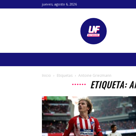
jueves, agosto 6, 2026
Lanetafutbolera
Inicio
Etiquetas
Antoine Griezmann
ETIQUETA: 