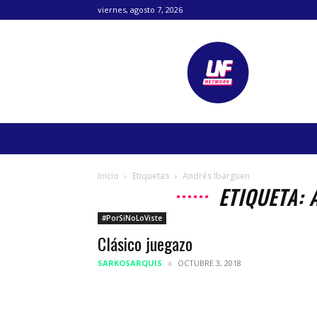
viernes, agosto 7, 2026
Lanetafutbolera
Inicio
Etiquetas
Andrés Ibargüen
ETIQUETA:
#PorSiNoLoViste
Clásico juegazo
SARKOSARQUIS
OCTUBRE 3, 2018