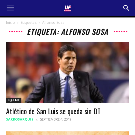
Inicio
Etiquetas
Alfonso Sosa
ETIQUETA: ALFONSO SOSA
Liga MX
Atlético de San Luis se queda sin DT
SARKOSARQUIS
SEPTIEMBRE 4, 2019