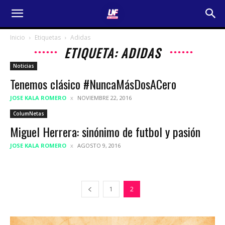
Inicio
Etiquetas
Adidas
ETIQUETA: ADIDAS
Noticias
Tenemos clásico #NuncaMásDosACero
JOSE KALA ROMERO
NOVIEMBRE 22, 2016
ColumNetas
Miguel Herrera: sinónimo de futbol y pasión
JOSE KALA ROMERO
AGOSTO 9, 2016
1
2