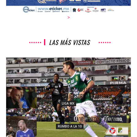
>
LAS MÁS VISTAS
A RITMO DE «MATADOR»
SEPTIEMBRE 18, 2017
COLUMNETAS
EMBAJADOR MEXICANO LE ROBA EL ANUNCIO DE
FICHAJE ESTRELLA A AMÉRICA...
AGOSTO 20, 2024
LIGA MX
#RUMBOALA10: ZINEDINE ZIDANE
ENERO 24, 2024
RUMBO A LA 10